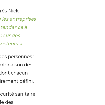
près Nick
 les entreprises
t tendance à
e sur des
ecteurs. »
des personnes :
combinaison des
e dont chacun
airement défini.
curité sanitaire
ie des