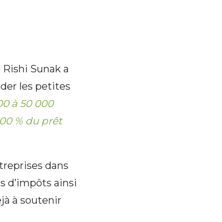
r Rishi Sunak a
er les petites
00 à 50 000
100 % du prêt
treprises dans
ts d’impôts ainsi
jà à soutenir