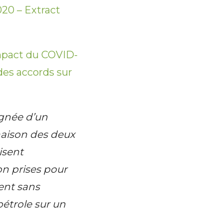
0 – Extract
mpact du COVID-
des accords sur
agnée d’un
naison des deux
isent
n prises pour
ent sans
pétrole sur un