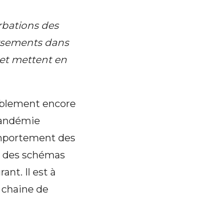
urbations des
ersements dans
 et mettent en
ablement encore
 pandémie
omportement des
l des schémas
nt. Il est à
 chaine de