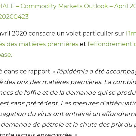
E – Commodity Markets Outlook – April 202
 20200423
avril 2020 consacre un volet particulier sur
l’i
hés des matières premières
et
l’effondrement 
base.
 dans ce rapport
« l’épidémie a été accomp
sé des prix des matières premières. La combi
hocs de l’offre et de la demande qui se produ
st sans précédent. Les mesures d’atténuatio
opagation du virus ont entraîné un effondrem
 demande de pétrole et la chute des prix du 
forte jamais enregistrée. »