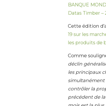
BANQUE MONDIAL
Datas Timber –
Cette édition d’
19 sur les marc
les produits de 
Comme souligné
déclin générali
les principaux c
simultanément e
contrôler la pr
précédent de la
mois est la plus 