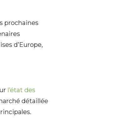
es prochaines
enaires
rises d’Europe,
sur
l’état des
marché détaillée
rincipales.