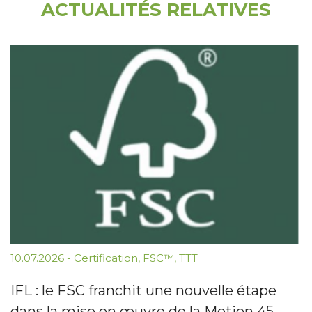
ACTUALITÉS RELATIVES
10.07.2026
-
Certification
,
FSC™
,
TTT
IFL : le FSC franchit une nouvelle étape
dans la mise en œuvre de la Motion 45