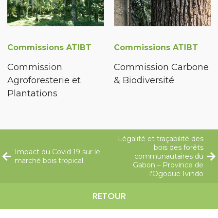
Commissions ATIBT
Commissions ATIBT
Commission
Commission Carbone
Agroforesterie et
& Biodiversité
Plantations
Légalité et traçabilité des
bois des forêts
Impact du Covid 19 sur le
communautaires du
marché bois tropical
Gabon – Province de
l’Ogooue Ivindo
RETOUR