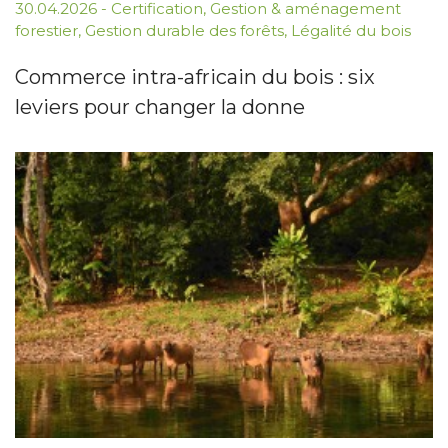
30.04.2026
-
Certification
,
Gestion & aménagement
forestier
,
Gestion durable des forêts
,
Légalité du bois
Commerce intra-africain du bois : six
leviers pour changer la donne