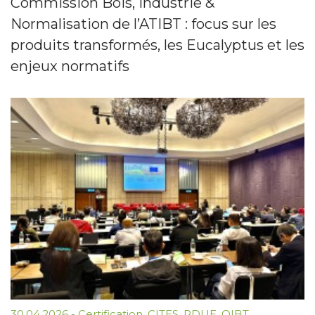
Commission Bois, Industrie &
Normalisation de l’ATIBT : focus sur les
produits transformés, les Eucalyptus et les
enjeux normatifs
30.04.2026
-
Certification
,
CITES
,
RDUE
,
OIBT