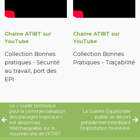
Chaîne ATIBT sur
Chaîne ATIBT sur
YouTube
YouTube
Collection Bonnes
Collection Bonnes
pratiques - Sécurité
Pratiques - Traçabilité
au travail, port des
EPI
Le « Guide technique
pour la commercialisation
La Guinée Equatoriale
des placages tropicaux »
publie un décret
est désormais
présidentiel interdisant
téléchargeable sur le
l'exploitation forestière.
nouveau site de l’ATIBT