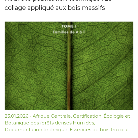
collage appliqué aux bois massifs
23.01.2026
-
Afrique Centrale
,
Certification
,
Écologie et
Botanique des forêts denses Humides
,
Documentation technique
,
Essences de bois tropical