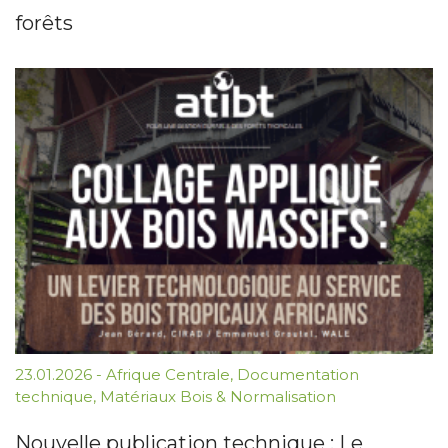
forêts
23.01.2026
-
Afrique Centrale
,
Documentation
technique
,
Matériaux Bois & Normalisation
Nouvelle publication technique : Le