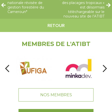
nationale révisée de
des placages tropicaux »
gestion forestière du
est désormais
Cameroun*
téléchargeable sur le
nouveau site de l’ATIBT
RETOUR
MEMBRES DE L'ATIBT
NOS MEMBRES