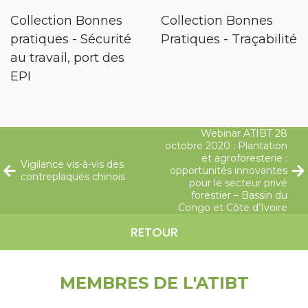
Collection Bonnes
Collection Bonnes
pratiques - Sécurité
Pratiques - Traçabilité
au travail, port des
EPI
Webinar ATIBT 28
octobre 2020 : Plantation
et agroforesterie :
Vigilance vis-à-vis des
opportunités innovantes
contreplaqués chinois
pour le secteur privé
forestier – Bassin du
Congo et Côte d’Ivoire
RETOUR
MEMBRES DE L'ATIBT