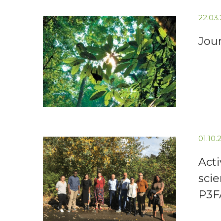
22.03
Jour
01.10.
Acti
scie
P3F