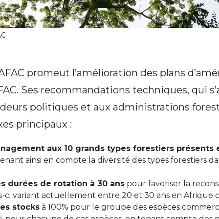
AC
NAFAC promeut l’amélioration des plans d’a
FAC. Ses recommandations techniques, qui s’
ideurs politiques et aux administrations forest
xes principaux :
nagement aux 10 grands types forestiers présents 
renant ainsi en compte la diversité des types forestiers d
es durées de rotation à 30 ans
pour favoriser la reconst
es-ci variant actuellement entre 20 et 30 ans en Afrique c
les stocks
à 100% pour le groupe des espèces commerci
 pour chacune de ces espèces, en tenant compte des 