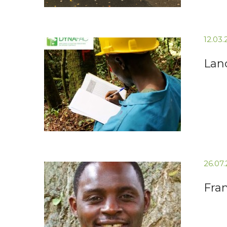
12.03
Lan
26.07
Fra