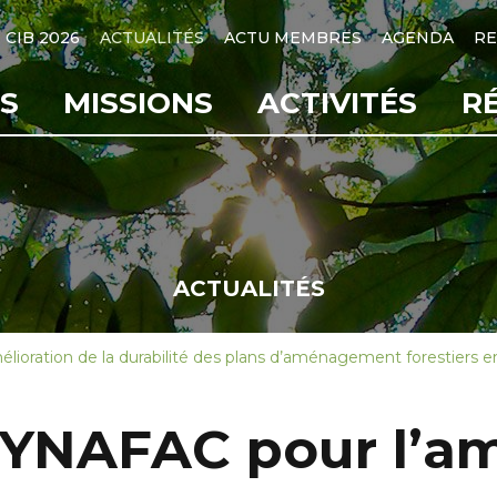
CIB 2026
ACTUALITÉS
ACTU MEMBRES
AGENDA
RE
S
MISSIONS
ACTIVITÉS
R
ACTUALITÉS
lioration de la durabilité des plans d’aménagement forestiers en
 DYNAFAC pour l’am