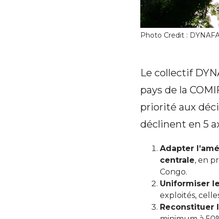
Photo Credit : DYNAF
Le collectif DY
pays de la COMI
priorité aux déc
déclinent en 5 a
Adapter l’amé
centrale
, en p
Congo.
Uniformiser l
exploités, cell
Reconstituer 
minimum à 50%