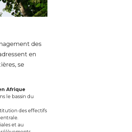
ménagement des
adressent en
ières, se
en Afrique
ans le bassin du
itution des effectifs
entrale.
ales et au
prélèvements.