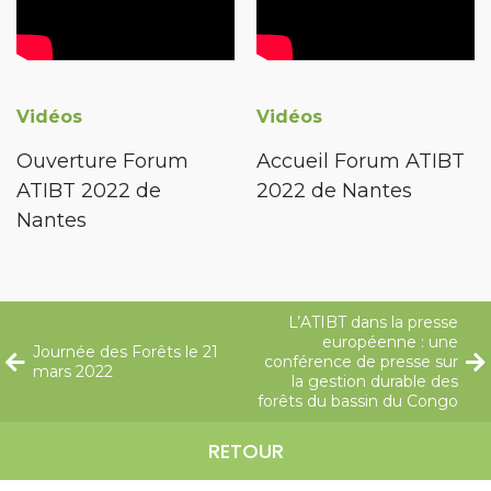
Vidéos
Vidéos
Ouverture Forum
Accueil Forum ATIBT
ATIBT 2022 de
2022 de Nantes
Nantes
L’ATIBT dans la presse
européenne : une
Journée des Forêts le 21
conférence de presse sur
mars 2022
la gestion durable des
forêts du bassin du Congo
RETOUR