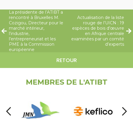
La présidente de l’ATIBT a
rencontré à Bruxelles M.
Actualisation de la liste
Cozigou, Directeur pour le
rouge de l’UICN : 19
marché intérieur,
espèces de bois d’œuvre
l’industrie,
en Afrique centrale
l’entrepreneuriat et les
examinées par un comité
PME à la Commission
d’experts
européenne
RETOUR
MEMBRES DE L'ATIBT