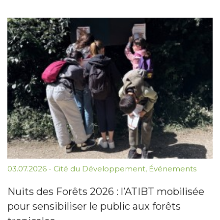
03.07.2026
-
Cité du Développement
,
Événements
Nuits des Forêts 2026 : l’ATIBT mobilisée
pour sensibiliser le public aux forêts