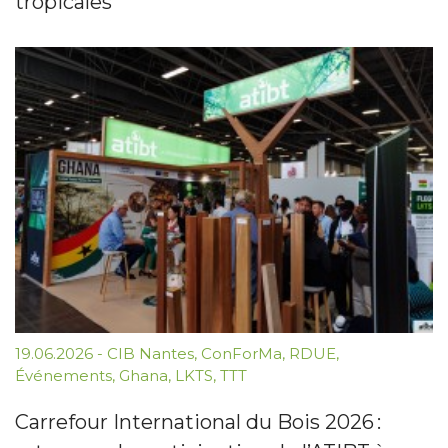
tropicales
19.06.2026
-
CIB Nantes
,
ConForMa
,
RDUE
,
Événements
,
Ghana
,
LKTS
,
TTT
Carrefour International du Bois 2026 :