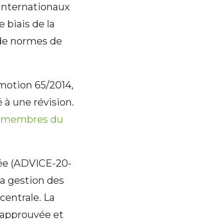
 internationaux
 biais de la
 de normes de
motion 65/2014,
 à une révision.
es membres du
ée (ADVICE-20-
la gestion des
centrale. La
é approuvée et