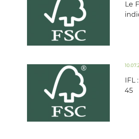
Le F
indi
10.07
IFL 
45