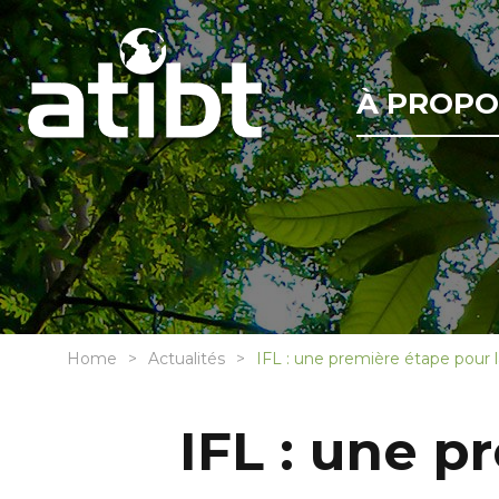
À PROPO
Home
Actualités
IFL : une première étape pour 
IFL : une p