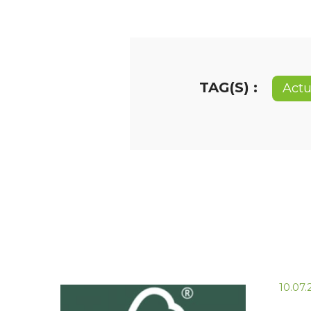
TAG(S) :
Actu
10.07