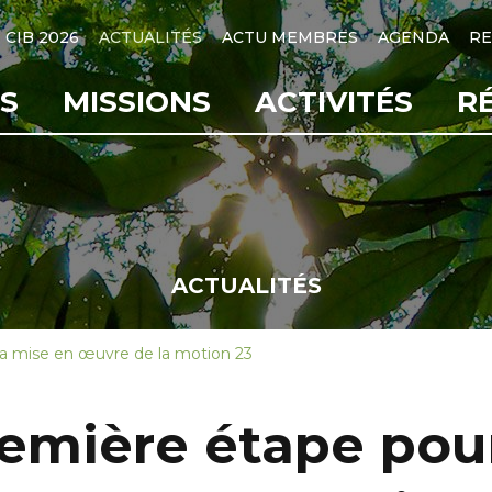
CIB 2026
ACTUALITÉS
ACTU MEMBRES
AGENDA
RE
S
MISSIONS
ACTIVITÉS
R
ACTUALITÉS
la mise en œuvre de la motion 23
remière étape pou