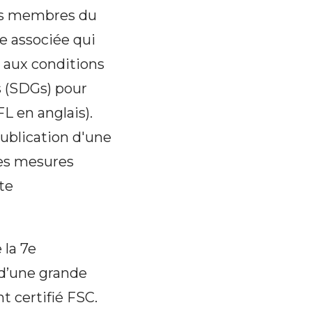
les membres du
e associée qui
s aux conditions
 (SDGs) pour
L en anglais).
ublication d'une
les mesures
te
 la 7e
 d’une grande
t certifié FSC.