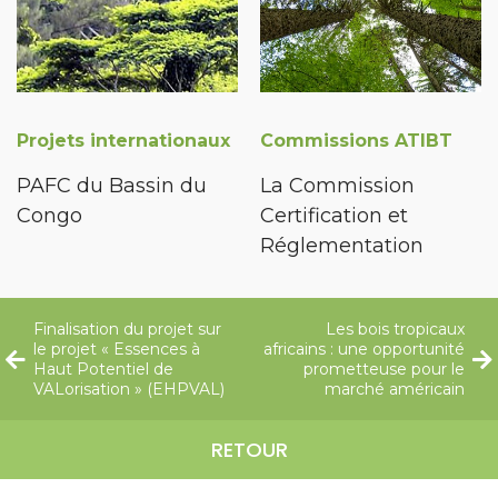
Projets internationaux
Commissions ATIBT
PAFC du Bassin du
La Commission
Congo
Certification et
Réglementation
Finalisation du projet sur
Les bois tropicaux
le projet « Essences à
africains : une opportunité
Haut Potentiel de
prometteuse pour le
VALorisation » (EHPVAL)
marché américain
RETOUR