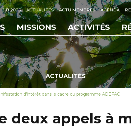
CIB 2026
ACTUALITÉS
ACTU MEMBRES
AGENDA
RE
S
MISSIONS
ACTIVITÉS
R
ACTUALITÉS
anifestation d’intérêt dans le cadre du programme ADEFAC
ce deux appels à m