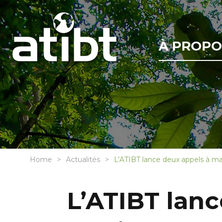
À PROPO
Home
Actualités
L’ATIBT lance deux appels à m
L’ATIBT lan