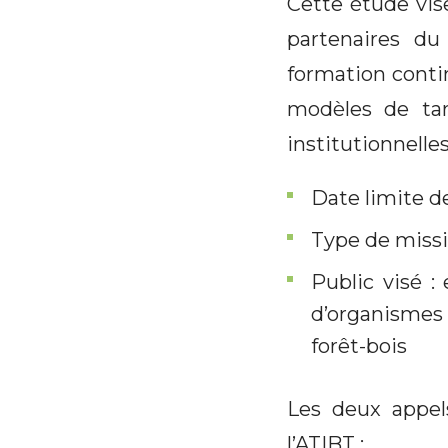
Cette étude vis
partenaires d
formation contin
modèles de tar
institutionnell
Date limite d
Type de missi
Public visé :
d’organismes 
forêt-bois
Les deux appels
l’ATIBT :