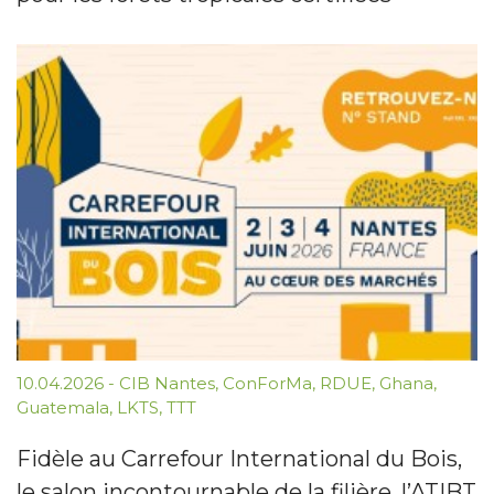
10.04.2026
-
CIB Nantes
,
ConForMa
,
RDUE
,
Ghana
,
Guatemala
,
LKTS
,
TTT
Fidèle au Carrefour International du Bois,
le salon incontournable de la filière, l’ATIBT