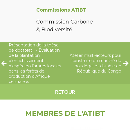
Commissions ATIBT
Commission Carbone
& Biodiversité
Présentation de la thèse
de doctorat : « Évaluation
de la plantation
Atelier multi-acteurs pour
d’enrichissement
construire un marché du
d’espèces d’arbres locales
bois légal et durable en
dans les forêts de
République du Congo
production d’Afrique
centrale ».
RETOUR
MEMBRES DE L'ATIBT