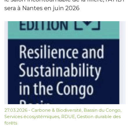
sera à Nantes en juin 2026
27.03.2026
-
Carbone & Biodiversité
,
Bassin du Congo
,
Services écosystémiques
,
RDUE
,
Gestion durable des
forêts