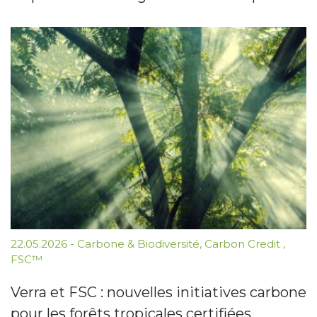
22.05.2026
-
Carbone & Biodiversité
,
Carbon Credit
,
FSC™
Verra et FSC : nouvelles initiatives carbone
pour les forêts tropicales certifiées