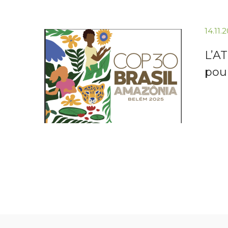
14.11.
L’AT
pour