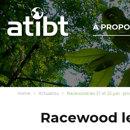
À PROPO
Home
Actualités
Racewood les 21 et 22 juin : pr
Racewood le