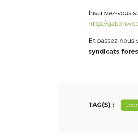
Inscrivez-vous 
http://gabonw
Et passez-nous 
syndicats fore
TAG(S) :
Évé