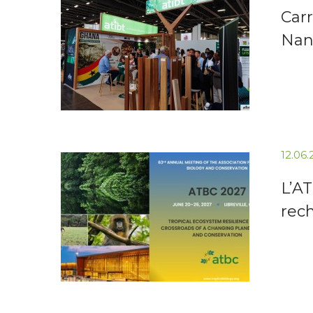
Carr
Nan
12.06
L’AT
rec