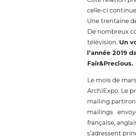
celle-ci continu
Une trentaine de
De nombreux con
télévision.
Un vo
l’année 2019 d
Fair&Precious.
Le mois de mars
ArchiExpo. Le pr
mailing partiron
mailings envoyés
française, anglai
s’adressent prin