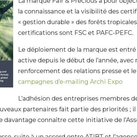
La marque Fair & Precious a pour object
la connaissance et la visibilité des certi
« gestion durable » des forêts tropicales
certifications sont FSC et PAFC-PEFC.
Le déploiement de la marque est entré
active depuis le début de l’année, ave
renforcement des relations presse et l
campagnes d’e-mailing Archi Expo
L’adhésion des entreprises membres de l
eaux partenaires fait partie des priorités ; il 
e davantage connaître cette initiative de l’Ass
esse, suite à un accord entre ATIBT et l’age