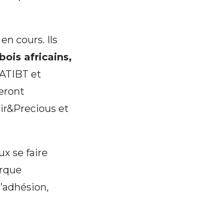
n cours. Ils
bois africains,
 ATIBT et
seront
air&Precious et
ux se faire
arque
l’adhésion,