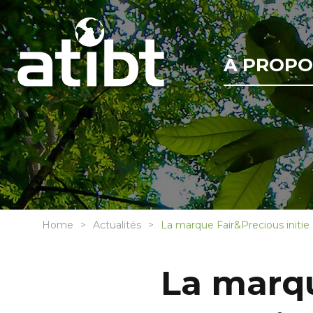
À PROPO
Home
Actualités
La marque Fair&Precious initi
La marqu