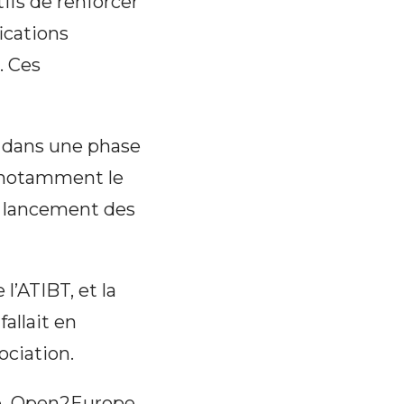
ifs de renforcer
fications
. Ces
 dans une phase
c notamment le
e lancement des
’ATIBT, et la
fallait en
ociation.
nce Open2Europe,