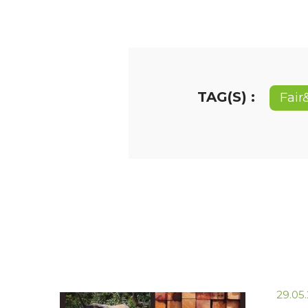
TAG(S) :
Fair
29.05