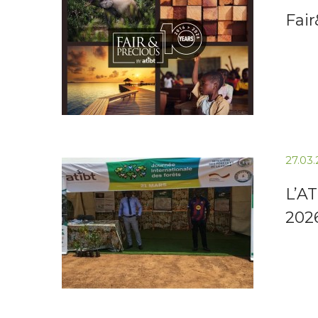
Fair
27.03
L’A
202