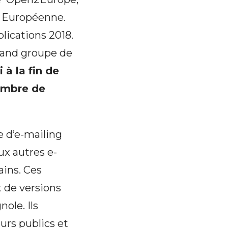
se Européenne.
lications 2018.
rand groupe de
 à la fin de
membre de
 d’e-mailing
ux autres e-
ains. Ces
t de versions
nole. Ils
urs publics et