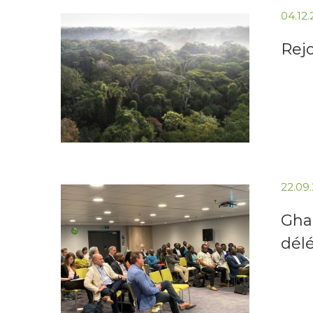
04.12
Rej
22.09
Gha
dél