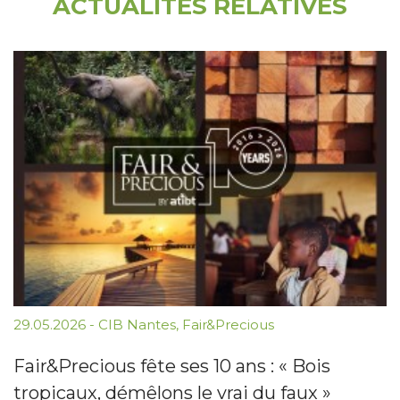
ACTUALITÉS RELATIVES
29.05.2026
-
CIB Nantes
,
Fair&Precious
Fair&Precious fête ses 10 ans : « Bois
tropicaux, démêlons le vrai du faux »