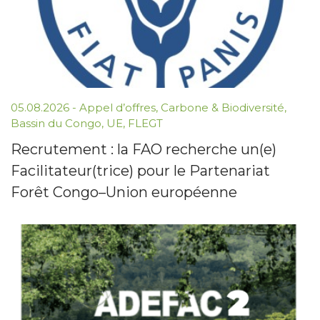
05.08.2026 -
Appel d’offres
,
Carbone & Biodiversité
,
Bassin du Congo
,
UE
,
FLEGT
Recrutement : la FAO recherche un(e)
Facilitateur(trice) pour le Partenariat
Forêt Congo–Union européenne