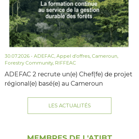
30.07.2026 -
ADEFAC
,
Appel d’offres
,
Cameroun
,
Forestry Community
,
RIFFEAC
ADEFAC 2 recrute un(e) Chef(fe) de projet
régional(e) basé(e) au Cameroun
LES ACTUALITÉS
MEMBRES DE L'ATIBT