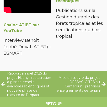
techniques
Publications sur la
Gestion durable des
forêts tropicales et les
Chaîne ATIBT sur
certifications du bois
YouTube
tropical
Interview Benoît
Jobbé-Duval (ATIBT) -
BSMART
Rapport annuel 2025 du
projet Ebony : restauration
Mise en œuvre du projet
à grande échelle,
RESSAC-CITES au
avancées scientifiques et
Cameroun : premiers
nouvelle phase de
enseignements de terrain
mesure de l'impact
RETOUR