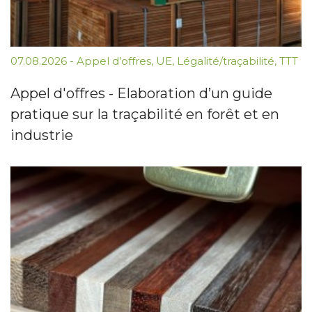
07.08.2026
-
Appel d’offres
,
UE
,
Légalité/traçabilité
,
TTT
Appel d'offres - Elaboration d’un guide
pratique sur la traçabilité en forêt et en
industrie