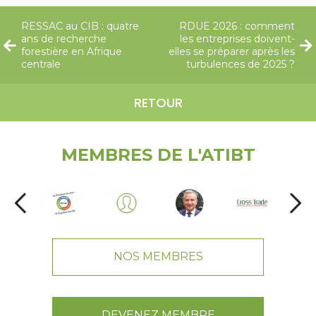
RESSAC au CIB : quatre
RDUE 2026 : comment
ans de recherche
les entreprises doivent-
forestière en Afrique
elles se préparer après les
centrale
turbulences de 2025 ?
RETOUR
MEMBRES DE L'ATIBT
NOS MEMBRES
DEVENEZ MEMBRE