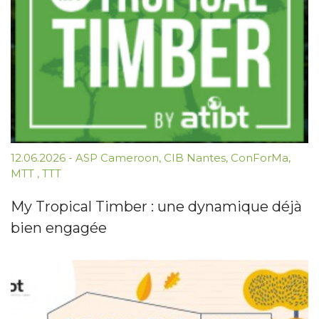
12.06.2026
-
ASP Cameroon
,
CIB Nantes
,
ConForMa
,
MTT
,
TTT
My Tropical Timber : une dynamique déjà
bien engagée