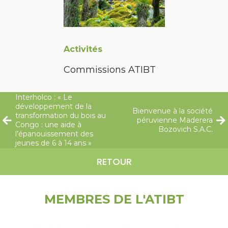
Activités
Commissions ATIBT
Interholco : « Le
développement de la
Bienvenue à la société
transformation du bois au
péruvienne Maderera
Congo : une aide à
Bozovich S.A.C.
l’épanouissement des
jeunes de 6 à 14 ans »
RETOUR
MEMBRES DE L'ATIBT