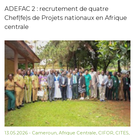
ADEFAC 2 : recrutement de quatre
Chef(fe)s de Projets nationaux en Afrique
centrale
13.05.2026
-
Cameroun
,
Afrique Centrale
,
CIFOR
,
CITES
,