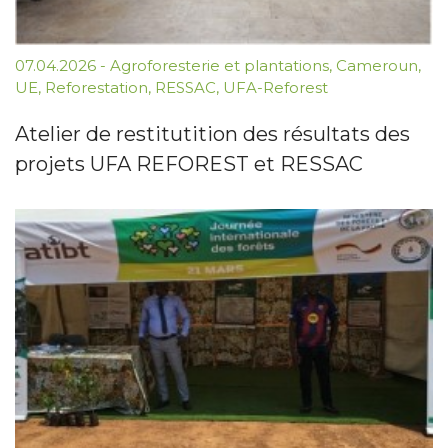
07.04.2026
-
Agroforesterie et plantations
,
Cameroun
,
UE
,
Reforestation
,
RESSAC
,
UFA-Reforest
Atelier de restitutition des résultats des
projets UFA REFOREST et RESSAC