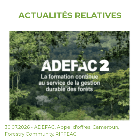
ACTUALITÉS RELATIVES
30.07.2026
-
ADEFAC
,
Appel d’offres
,
Cameroun
,
Forestry Community
,
RIFFEAC