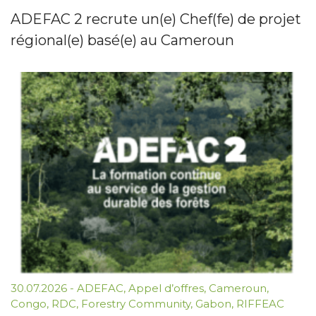
ADEFAC 2 recrute un(e) Chef(fe) de projet
régional(e) basé(e) au Cameroun
30.07.2026
-
ADEFAC
,
Appel d’offres
,
Cameroun
,
Congo
,
RDC
,
Forestry Community
,
Gabon
,
RIFFEAC