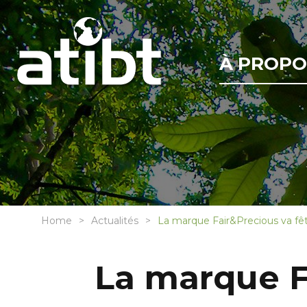
À PROPO
Home
Actualités
La marque Fair&Precious va fêt
La marque Fa