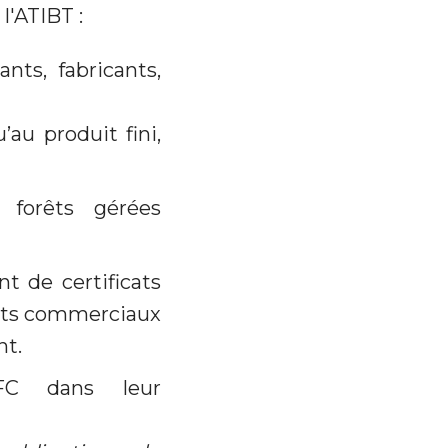
l'ATIBT :
nts, fabricants,
’au produit fini,
 forêts gérées
nt de certificats
ents commerciaux
nt.
AFC dans leur