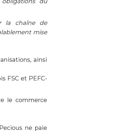
 obligations du
r la chaîne de
éalablement mise
anisations, ainsi
bois FSC et PEFC-
tre le commerce
&Pecious ne paie