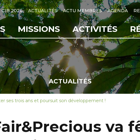
CIB 2026
ACTUALITÉS
ACTU MEMBRES
AGENDA
RE
S
MISSIONS
ACTIVITÉS
R
ACTUALITÉS
er ses trois ans et poursuit son développement !
ir&Precious va fê