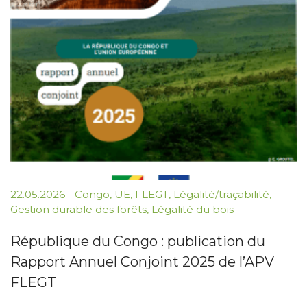
22.05.2026
-
Congo
,
UE
,
FLEGT
,
Légalité/traçabilité
,
Gestion durable des forêts
,
Légalité du bois
République du Congo : publication du
Rapport Annuel Conjoint 2025 de l’APV
FLEGT