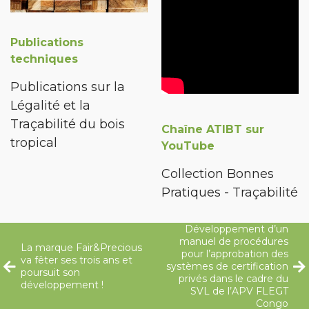
Publications
techniques
Publications sur la
Légalité et la
Traçabilité du bois
Chaîne ATIBT sur
tropical
YouTube
Collection Bonnes
Pratiques - Traçabilité
Développement d’un
manuel de procédures
La marque Fair&Precious
pour l’approbation des
va fêter ses trois ans et
systèmes de certification
poursuit son
privés dans le cadre du
développement !
SVL de l’APV FLEGT
Congo