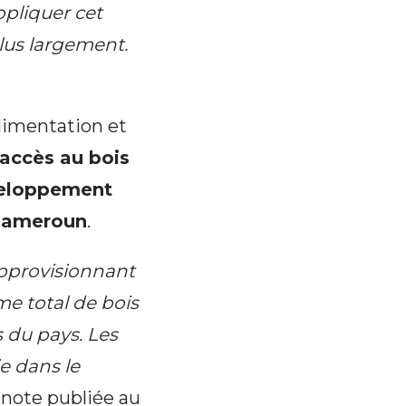
pliquer cet
plus largement.
alimentation et
’accès au bois
éveloppement
 Cameroun
.
approvisionnant
e total de bois
s du pays. Les
e dans le
 note publiée au