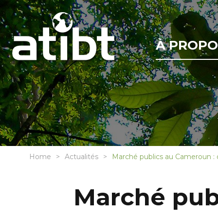
À PROPO
Home
Actualités
Marché publics au Cameroun : obl
Marché publ