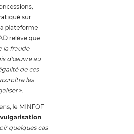
concessions,
ratiqué sur
la plateforme
AD relève que
 la fraude
ois d'œuvre au
égalité de ces
ccroître les
galiser
».
sens, le MINFOF
vulgarisation
.
oir quelques cas