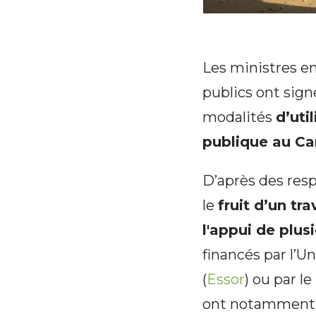
Les ministres en
publics ont sig
modalités
d’uti
publique au C
D’après des resp
le
fruit d’un tr
l'appui de plus
financés par l’U
(
Essor
) ou par l
ont notamment mo