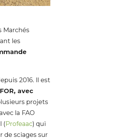
es Marchés
ant les
commande
puis 2016. Il est
CIFOR, avec
lusieurs projets
 avec la FAO
 (
Profeaac
) qui
r de sciages sur