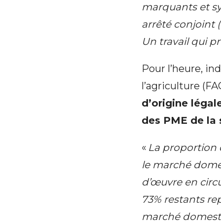
marquants et sy
arrêté conjoint 
Un travail qui 
Pour l’heure, in
l’agriculture (
d’origine léga
des PME de la 
«
La proportion 
le marché domes
d’œuvre en circu
73% restants rep
marché domesti