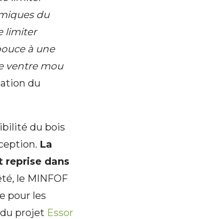
nomiques du
e limiter
 pouce à une
le ventre mou
ation du
bilité du bois
éception.
La
et reprise dans
êté, le MINFOF
e pour les
i du projet
Essor