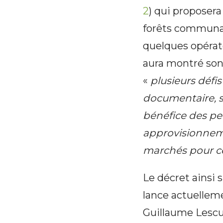
2
) qui proposera
forêts communal
quelques opérate
aura montré son
«
plusieurs défi
documentaire, s
bénéfice des pet
approvisionnemen
marchés pour ces
Le décret ainsi 
lance actuelle
Guillaume Lescu