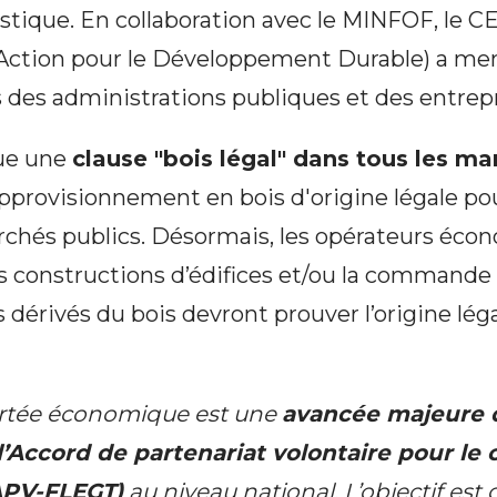
tique. En collaboration avec le MINFOF, le 
Action pour le Développement Durable) a men
 des administrations publiques et des entrep
que une
clause "bois légal" dans tous les ma
pprovisionnement en bois d'origine légale pou
rchés publics. Désormais, les opérateurs éc
s constructions d’édifices et/ou la commande 
s dérivés du bois devront prouver l’origine lég
ortée économique est une
avancée majeure d
 l’Accord de partenariat volontaire pour l
(APV-FLEGT)
au niveau national. L’objectif est 