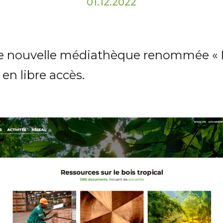
01.12.2022
une nouvelle médiathèque renommée « R
n libre accès.