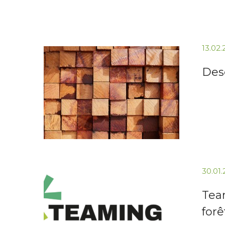
13.02
Des
30.01
Team
forê