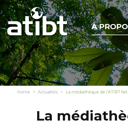
À PROPO
Home
Actualités
La médiathèque de l’ATIBT fai
La médiathèq