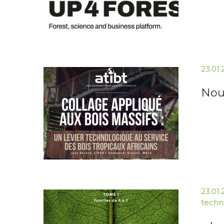
23.01
Nouv
23.01
techn