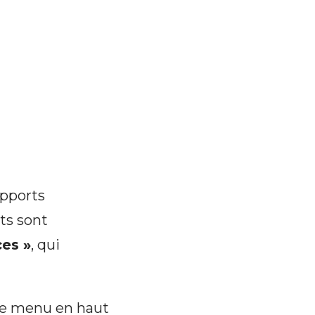
upports
êts sont
es »
, qui
 le menu en haut