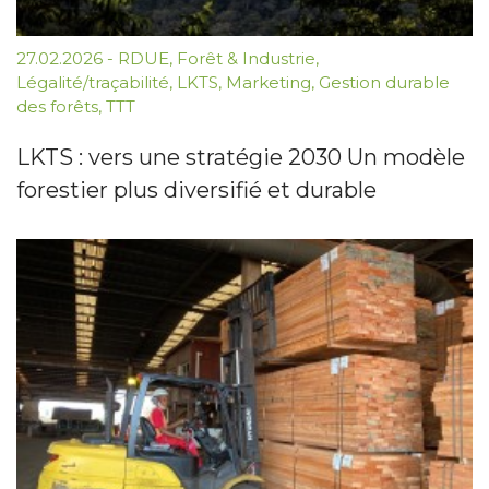
27.02.2026
-
RDUE
,
Forêt & Industrie
,
Légalité/traçabilité
,
LKTS
,
Marketing
,
Gestion durable
des forêts
,
TTT
LKTS : vers une stratégie 2030 Un modèle
forestier plus diversifié et durable