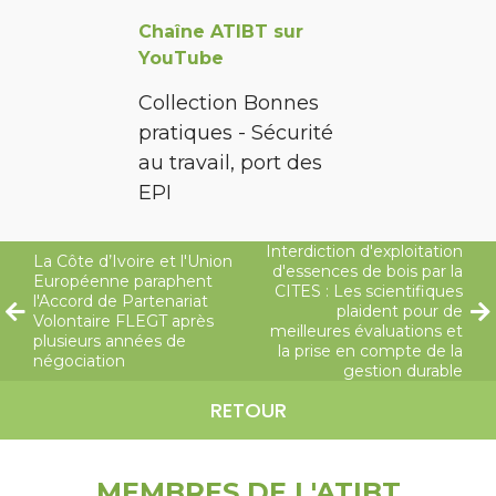
Chaîne ATIBT sur
YouTube
Collection Bonnes
pratiques - Sécurité
au travail, port des
EPI
Interdiction d'exploitation
La Côte d’Ivoire et l'Union
d'essences de bois par la
Européenne paraphent
CITES : Les scientifiques
l'Accord de Partenariat
plaident pour de
Volontaire FLEGT après
meilleures évaluations et
plusieurs années de
la prise en compte de la
négociation
gestion durable
RETOUR
MEMBRES DE L'ATIBT