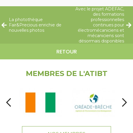
Avec le projet ADEFAC,
des formations
La photothèque
professionnelles
Fair&Precious enrichie de
continues pour
nouvelles photos
électromécaniciens et
mécaniciens sont
désormais disponibles
RETOUR
MEMBRES DE L'ATIBT