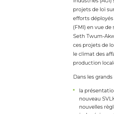
Industries (AGI)
projets de loi s
efforts déployé
(FMI) en vue de 
Seth Twum-Akwab
ces projets de l
le climat des aff
production local
Dans les grands 
la présentati
nouveau SVLK 
nouvelles règ