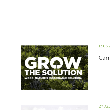
13.03
Cam
27.02