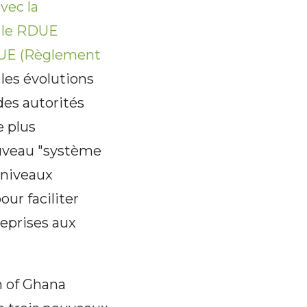
vec la
 le RDUE
BUE (Règlement
les évolutions
des autorités
e plus
ouveau "système
 niveaux
ur faciliter
eprises aux
n of Ghana