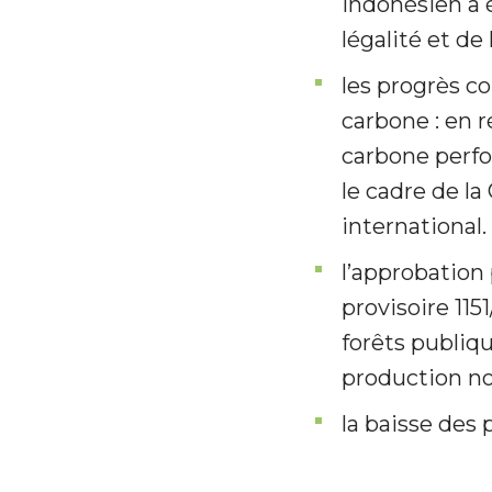
indonésien a é
légalité et de
les progrès c
carbone : en 
carbone perfo
le cadre de l
international.
l’approbation
provisoire 115
forêts publiqu
production no
la baisse des