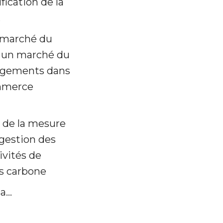
fication de la
.
n marché du
e, un marché du
gagements dans
ommerce
s de la mesure
a gestion des
ivités de
ts carbone
éa…