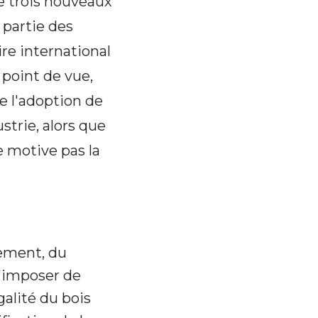
de trois nouveaux
 partie des
re international
 point de vue,
e l'adoption de
strie, alors que
ne motive pas la
nement, du
d'imposer de
alité du bois