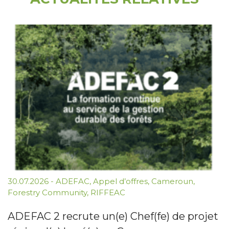
30.07.2026
-
ADEFAC
,
Appel d’offres
,
Cameroun
,
Forestry Community
,
RIFFEAC
ADEFAC 2 recrute un(e) Chef(fe) de projet