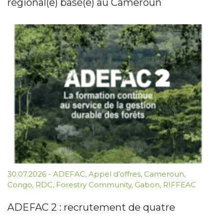
régional(e) basé(e) au Cameroun
30.07.2026
-
ADEFAC
,
Appel d’offres
,
Cameroun
,
Congo
,
RDC
,
Forestry Community
,
Gabon
,
RIFFEAC
ADEFAC 2 : recrutement de quatre