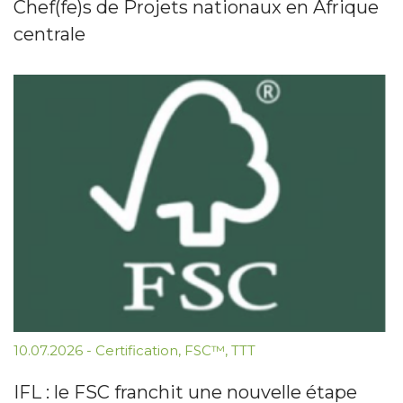
Chef(fe)s de Projets nationaux en Afrique
centrale
10.07.2026
-
Certification
,
FSC™
,
TTT
IFL : le FSC franchit une nouvelle étape