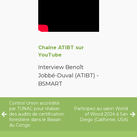
Chaîne ATIBT sur
YouTube
Interview Benoît
Jobbé-Duval (ATIBT) -
BSMART
Control Union accrédité
par TUNAC pour réaliser
Participez au salon World
des audits de certification
of Wood 2024 à San
forestière dans le Bassin
Diego (Californie, USA)
du Congo