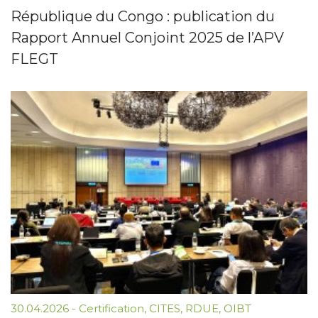
République du Congo : publication du
Rapport Annuel Conjoint 2025 de l’APV
FLEGT
30.04.2026
-
Certification
,
CITES
,
RDUE
,
OIBT