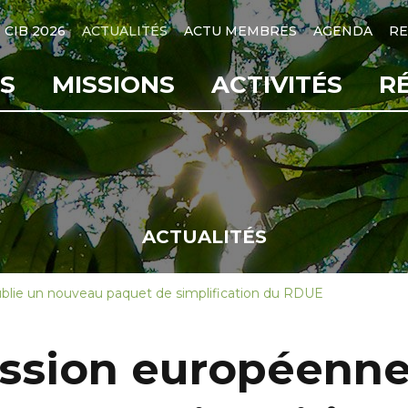
CIB 2026
ACTUALITÉS
ACTU MEMBRES
AGENDA
RE
S
MISSIONS
ACTIVITÉS
R
ACTUALITÉS
lie un nouveau paquet de simplification du RDUE
sion européenne