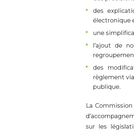
des explicat
électronique e
une simplific
l’ajout de n
regroupement 
des modifica
règlement via
publique.
La Commission 
d’accompagneme
sur les législa