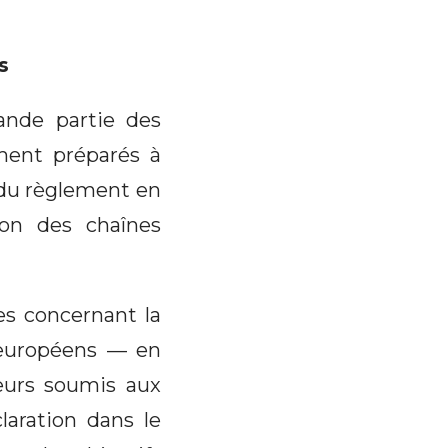
s
ande partie des
ement préparés à
 du règlement en
ion des chaînes
tes concernant la
s européens — en
teurs soumis aux
laration dans le