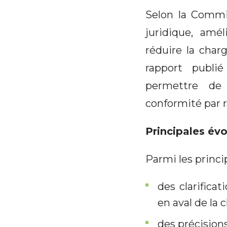
Selon la Commis
juridique, amél
réduire la char
rapport publié
permettre de 
conformité par ra
Principales év
Parmi les princi
des clarifica
en aval de la
des précisions