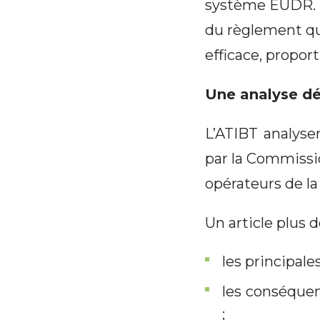
système EUDR. L
du règlement qu
efficace, propor
Une analyse dét
L’ATIBT analyse
par la Commissi
opérateurs de la 
Un article plus 
les principale
les conséquen
;