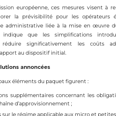
sion européenne, ces mesures visent à ren
iorer la prévisibilité pour les opérateur
ge administrative liée à la mise en œuvre 
 indique que les simplifications introdu
réduire significativement les coûts adm
pport au dispositif initial.
olutions annoncées
paux éléments du paquet figurent :
tions supplémentaires concernant les obligat
 chaîne d’approvisionnement ;
 sur le régime applicable aux micro et petites