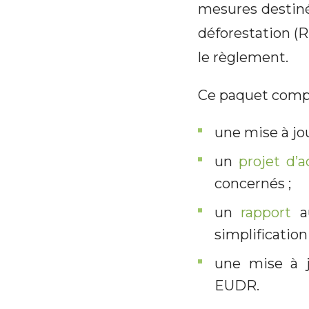
mesures destiné
déforestation (R
le règlement.
Ce paquet comp
une mise à jo
un
projet d’
concernés ;
un
rapport
au
simplificatio
une mise à j
EUDR.