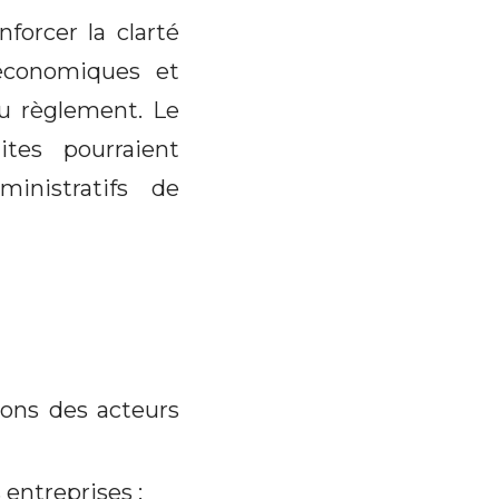
forcer la clarté
s économiques et
du règlement. Le
ites pourraient
inistratifs de
ions des acteurs
 entreprises ;