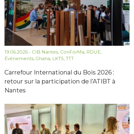
19.06.2026
-
CIB Nantes
,
ConForMa
,
RDUE
,
Événements
,
Ghana
,
LKTS
,
TTT
Carrefour International du Bois 2026 :
retour sur la participation de l’ATIBT à
Nantes