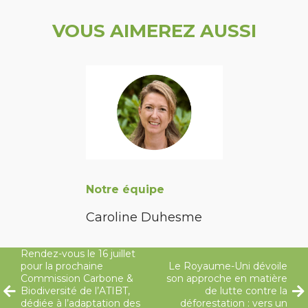
VOUS AIMEREZ AUSSI
Notre équipe
Caroline Duhesme
Rendez-vous le 16 juillet
pour la prochaine
Le Royaume-Uni dévoile
Commission Carbone &
son approche en matière
Biodiversité de l’ATIBT,
de lutte contre la
dédiée à l’adaptation des
déforestation : vers un