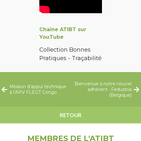
Chaîne ATIBT sur
YouTube
Collection Bonnes
Pratiques - Traçabilité
Bienvenue à notre nouvel
Mission d’appui technique
adhérent : Fedustria
à l’APV FLEGT Congo
(Belgique)
RETOUR
MEMBRES DE L'ATIBT