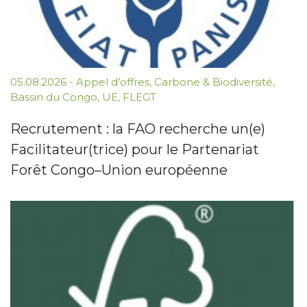
05.08.2026
-
Appel d’offres
,
Carbone & Biodiversité
,
Bassin du Congo
,
UE
,
FLEGT
Recrutement : la FAO recherche un(e)
Facilitateur(trice) pour le Partenariat
Forêt Congo–Union européenne