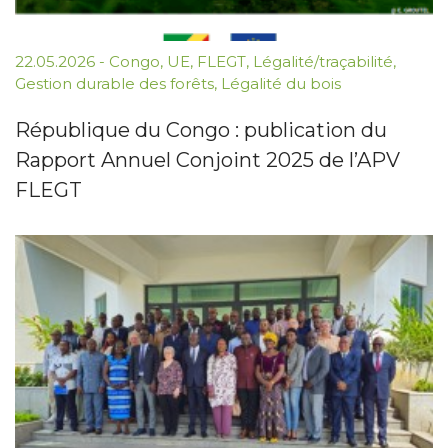
22.05.2026
-
Congo
,
UE
,
FLEGT
,
Légalité/traçabilité
,
Gestion durable des forêts
,
Légalité du bois
République du Congo : publication du
Rapport Annuel Conjoint 2025 de l’APV
FLEGT