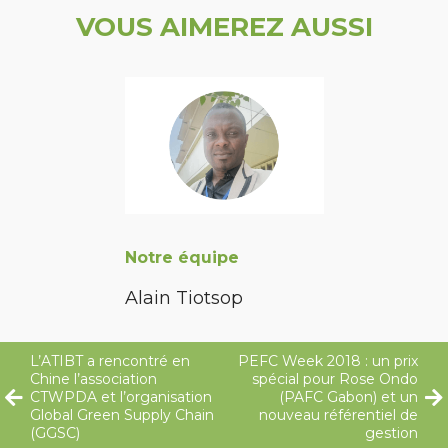
VOUS AIMEREZ AUSSI
Notre équipe
Alain Tiotsop
L’ATIBT a rencontré en
PEFC Week 2018 : un prix
Chine l’association
spécial pour Rose Ondo
CTWPDA et l’organisation
(PAFC Gabon) et un
Global Green Supply Chain
nouveau référentiel de
(GGSC)
gestion