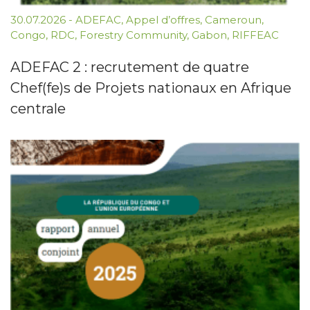
30.07.2026
-
ADEFAC
,
Appel d’offres
,
Cameroun
,
Congo
,
RDC
,
Forestry Community
,
Gabon
,
RIFFEAC
ADEFAC 2 : recrutement de quatre
Chef(fe)s de Projets nationaux en Afrique
centrale