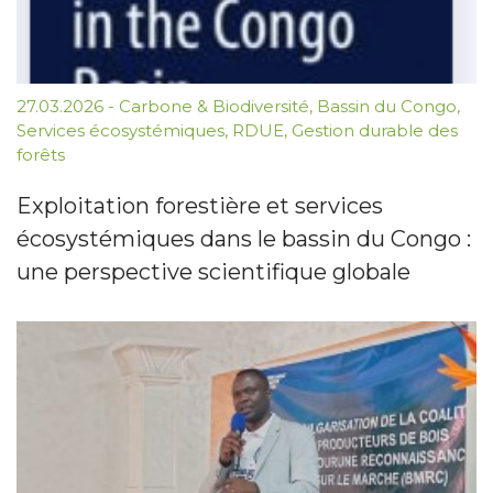
27.03.2026
-
Carbone & Biodiversité
,
Bassin du Congo
,
Services écosystémiques
,
RDUE
,
Gestion durable des
forêts
Exploitation forestière et services
écosystémiques dans le bassin du Congo :
une perspective scientifique globale