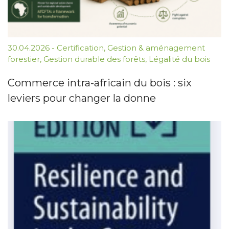
30.04.2026
-
Certification
,
Gestion & aménagement
forestier
,
Gestion durable des forêts
,
Légalité du bois
Commerce intra-africain du bois : six
leviers pour changer la donne