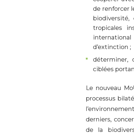
de renforcer 
biodiversité,
tropicales 
internation
d’extinction ;
déterminer,
ciblées portan
Le nouveau MoU c
processus bilat
l’environnement 
derniers, conce
de la biodiver