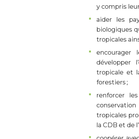
y compris leur
aider les pa
biologiques qu
tropicales ains
encourager l
développer l
tropicale et 
forestiers ;
renforcer le
conservation 
tropicales pro
la CDB et de l
coopérer avec