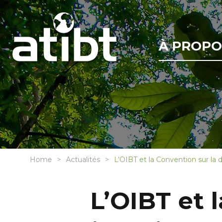
À PROPO
Home
Actualités
L’OIBT et la Convention sur la 
L’OIBT et 