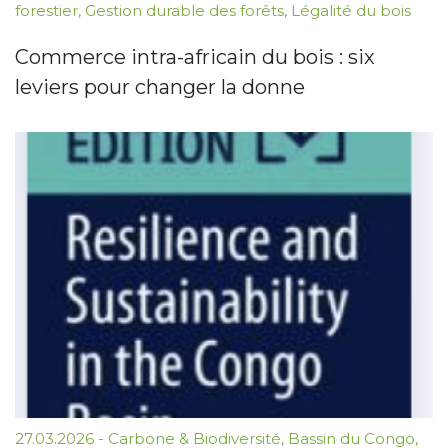
forestier
,
Gestion durable des forêts
,
Légalité du bois
Commerce intra-africain du bois : six
leviers pour changer la donne
27.03.2026
-
Carbone & Biodiversité
,
Bassin du Congo
,