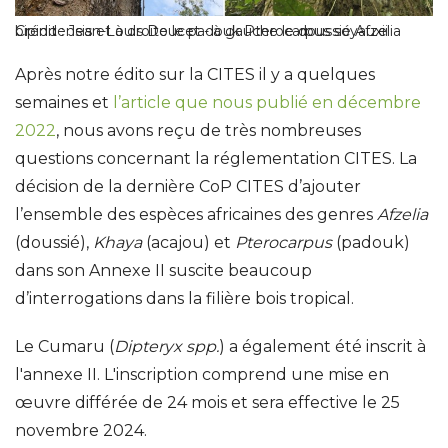
Crédit : Jean-Louis Doucet - à gauche le doussié Afzelia bipindensis et à droite le padouk Pterocarpus soyauxii
Après notre édito sur la CITES il y a quelques
semaines et
l’article que nous publié en décembre
2022
, nous avons reçu de très nombreuses
questions concernant la réglementation CITES. La
décision de la dernière CoP CITES d’ajouter
l’ensemble des espèces africaines des genres
Afzelia
(doussié),
Khaya
(acajou) et
Pterocarpus
(padouk)
dans son Annexe II suscite beaucoup
d’interrogations dans la filière bois tropical.
Le Cumaru (
Dipteryx spp.
) a également été inscrit à
l'annexe II. L'inscription comprend une mise en
œuvre différée de 24 mois et sera effective le 25
novembre 2024.