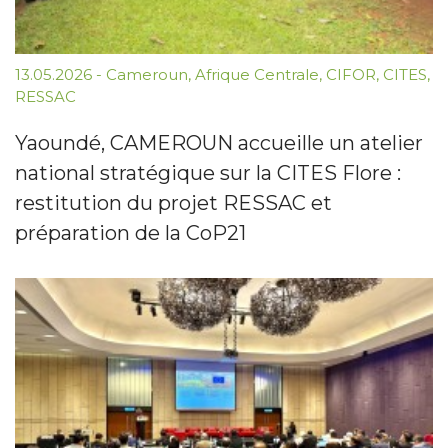
13.05.2026
-
Cameroun
,
Afrique Centrale
,
CIFOR
,
CITES
,
RESSAC
Yaoundé, CAMEROUN accueille un atelier
national stratégique sur la CITES Flore :
restitution du projet RESSAC et
préparation de la CoP21