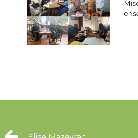
Mis
ens
Elise Mazeyrac