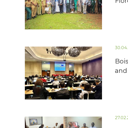
Flor
30.04
Bois
and
27.02