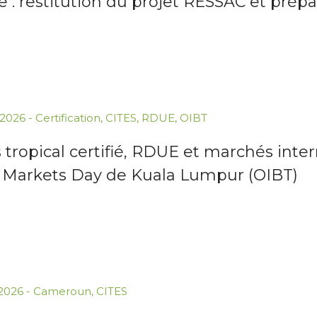
e : restitution du projet RESSAC et prépa
.2026
-
Certification
,
CITES
,
RDUE
,
OIBT
 tropical certifié, RDUE et marchés inter
 Markets Day de Kuala Lumpur (OIBT)
.2026
-
Cameroun
,
CITES