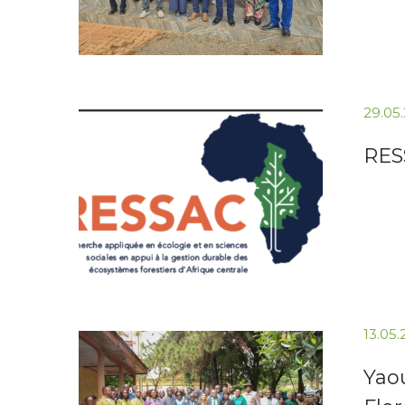
29.05
RESS
13.05
Yao