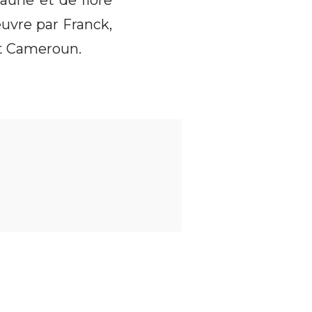
aune et de flore
uvre par Franck,
rt Cameroun.