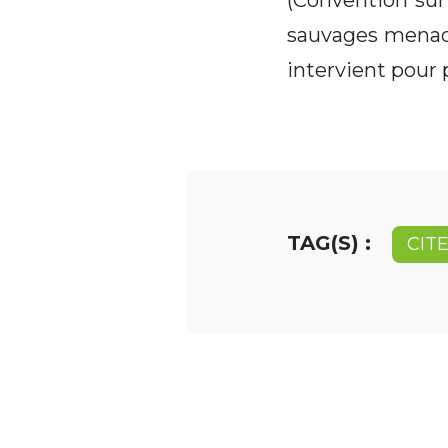
(Convention sur
sauvages menacé
intervient pour 
TAG(S) :
CIT