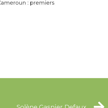
Cameroun : premiers
Solène Gasnier Defaux