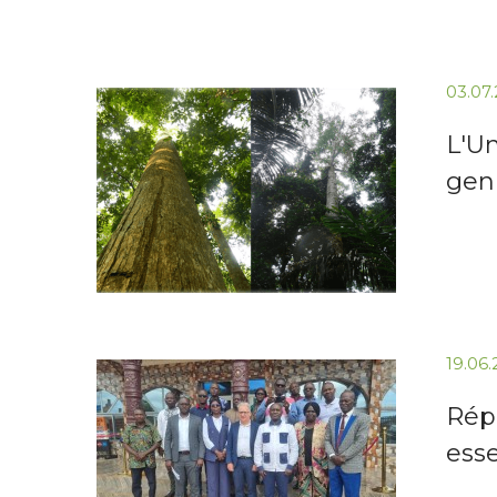
03.07
L'U
gen
19.06
Répu
ess