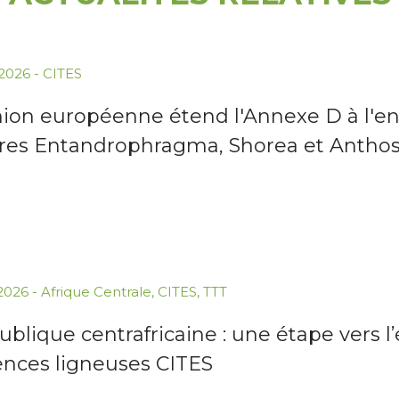
.2026
-
CITES
nion européenne étend l'Annexe D à l'e
res Entandrophragma, Shorea et Antho
.2026
-
Afrique Centrale
,
CITES
,
TTT
blique centrafricaine : une étape vers l
ences ligneuses CITES