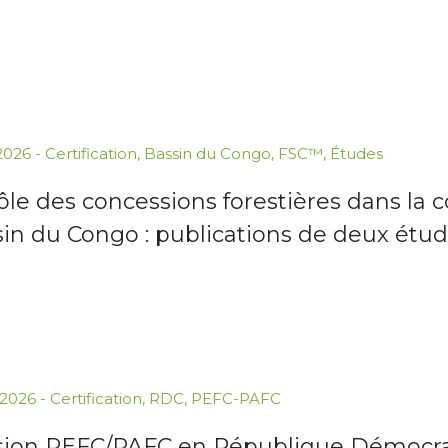
.2026
-
Certification
,
Bassin du Congo
,
FSC™
,
Études
ôle des concessions forestières dans la 
sin du Congo : publications de deux étu
.2026
-
Certification
,
RDC
,
PEFC-PAFC
sion PEFC/PAFC en République Démocra