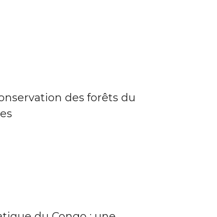
conservation des forêts du
des
tique du Congo : une