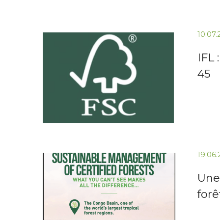
10.07
IFL 
45
19.06
Une
for