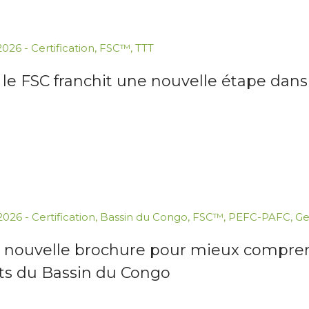
.2026
-
Certification
,
FSC™
,
TTT
: le FSC franchit une nouvelle étape dan
.2026
-
Certification
,
Bassin du Congo
,
FSC™
,
PEFC-PAFC
,
Ge
 nouvelle brochure pour mieux comprend
êts du Bassin du Congo