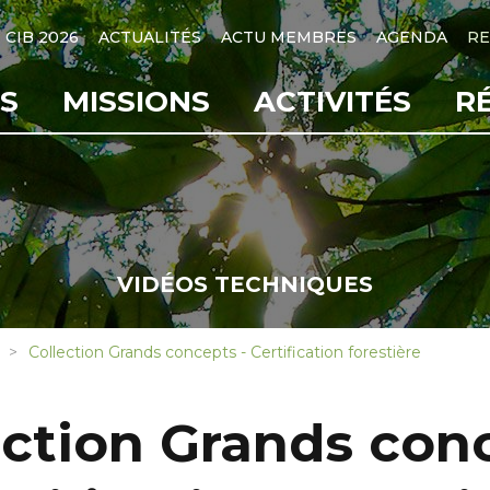
CIB 2026
ACTUALITÉS
ACTU MEMBRES
AGENDA
RE
S
MISSIONS
ACTIVITÉS
R
VIDÉOS TECHNIQUES
Collection Grands concepts - Certification forestière
ection Grands con