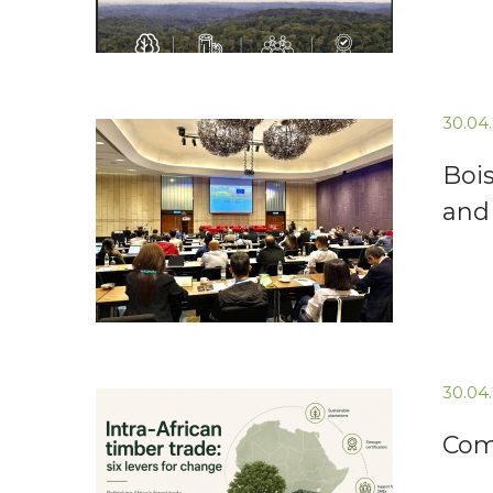
30.04
Bois
and
30.04
Comm