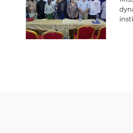
dyna
inst