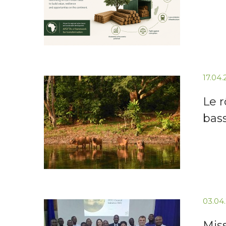
17.04
Le r
bas
03.04
Mis