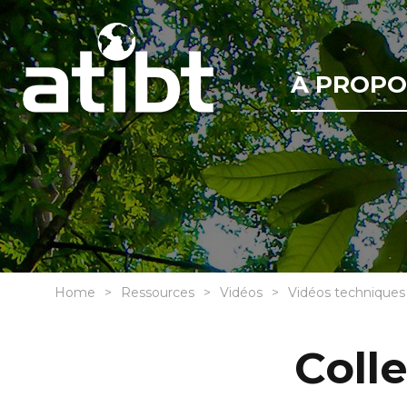
À PROPO
Home
Ressources
Vidéos
Vidéos techniques
Coll