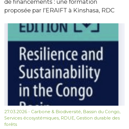
de financements : une formation
proposée par l’ERAIFT à Kinshasa, RDC
27.03.2026
-
Carbone & Biodiversité
,
Bassin du Congo
,
Services écosystémiques
,
RDUE
,
Gestion durable des
forêts