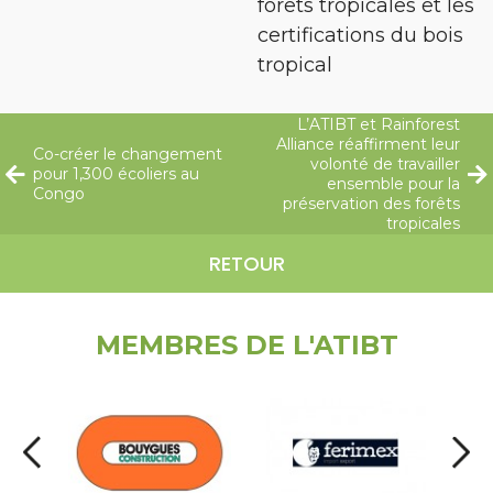
forêts tropicales et les
certifications du bois
tropical
L’ATIBT et Rainforest
Alliance réaffirment leur
Co-créer le changement
volonté de travailler
pour 1,300 écoliers au
ensemble pour la
Congo
préservation des forêts
tropicales
RETOUR
MEMBRES DE L'ATIBT