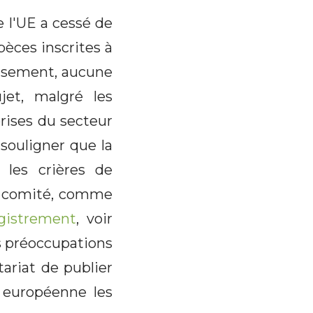
e l'UE a cessé de
pèces inscrites à
usement, aucune
jet, malgré les
rises du secteur
souligner que la
 les crières de
du comité, comme
egistrement
, voir
s préoccupations
ariat de publier
n européenne les