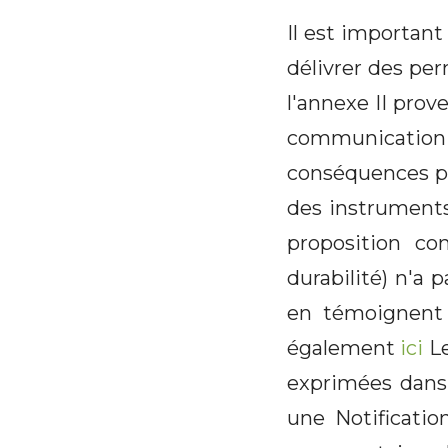
Il est important
délivrer des per
l'annexe II pr
communication 
conséquences po
des instruments
proposition c
durabilité) n'a
en témoignent 
également
ici
Le
exprimées dans 
une Notificatio