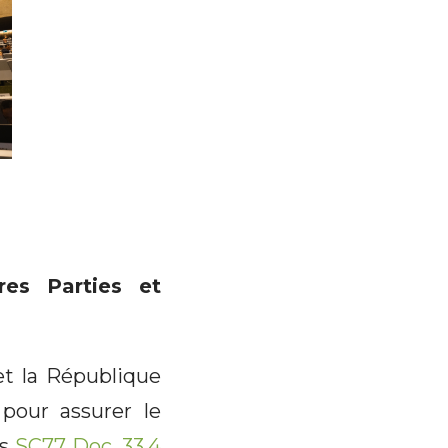
es Parties et
et la République
pour assurer le
ts
SC77 Doc. 33.4