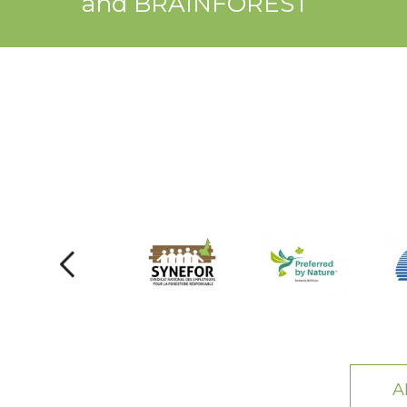
and BRAINFOREST
A