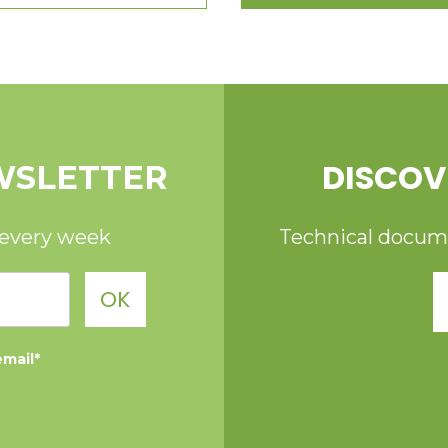
DISCOV
WSLETTER
 every week
Technical documen
OK
email*