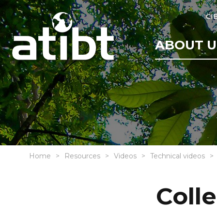
CI
ABOUT U
Home
Resources
Videos
Technical videos
Coll