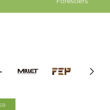
Forestiers
ER