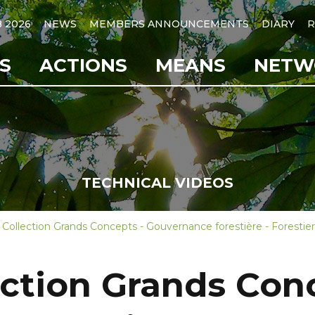
B 2026
NEWS
MEMBERS ANNOUNCEMENTS
DIARY
R
S
ACTIONS
MEANS
NETW
TECHNICAL VIDEOS
Collection Grands Concepts - Gouvernance forestière - Forestier d
ection Grands Con