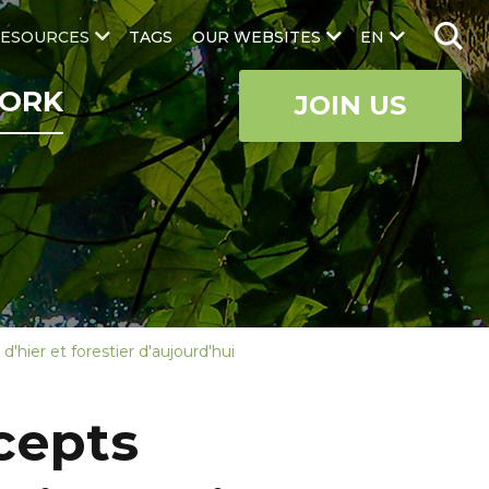
ESOURCES
TAGS
OUR WEBSITES
EN
ORK
JOIN US
'hier et forestier d'aujourd'hui
cepts