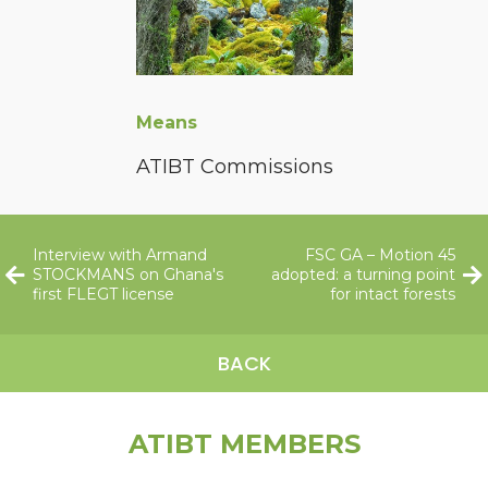
Means
ATIBT Commissions
Interview with Armand
FSC GA – Motion 45
STOCKMANS on Ghana's
adopted: a turning point
first FLEGT license
for intact forests
BACK
ATIBT MEMBERS